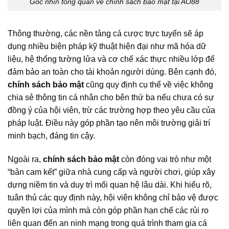
Góc nhìn tổng quan về chính sách bảo mật tại AO88
Thông thường, các nền tảng cá cược trực tuyến sẽ áp
dụng nhiều biện pháp kỹ thuật hiện đại như mã hóa dữ
liệu, hệ thống tường lửa và cơ chế xác thực nhiều lớp để
đảm bảo an toàn cho tài khoản người dùng. Bên cạnh đó,
chính sách bảo mật
cũng quy định cụ thể về việc không
chia sẻ thông tin cá nhân cho bên thứ ba nếu chưa có sự
đồng ý của hội viên, trừ các trường hợp theo yêu cầu của
pháp luật. Điều này góp phần tạo nên môi trường giải trí
minh bạch, đáng tin cậy.
Ngoài ra,
chính sách bảo mật
còn đóng vai trò như một
“bản cam kết” giữa nhà cung cấp và người chơi, giúp xây
dựng niềm tin và duy trì mối quan hệ lâu dài. Khi hiểu rõ,
tuân thủ các quy định này, hội viên không chỉ bảo vệ được
quyền lợi của mình mà còn góp phần hạn chế các rủi ro
liên quan đến an ninh mạng trong quá trình tham gia cá