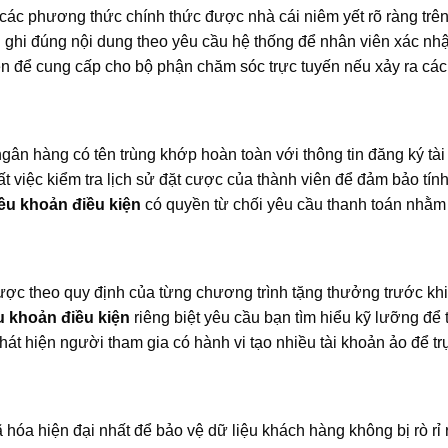
 các phương thức chính thức được nhà cái niêm yết rõ ràng trên
i ghi đúng nội dung theo yêu cầu hệ thống để nhân viên xác nh
ền để cung cấp cho bộ phận chăm sóc trực tuyến nếu xảy ra các
ngân hàng có tên trùng khớp hoàn toàn với thông tin đăng ký tài
ất việc kiểm tra lịch sử đặt cược của thành viên để đảm bảo tín
ều khoản điều kiện
có quyền từ chối yêu cầu thanh toán nhằm
c theo quy định của từng chương trình tặng thưởng trước khi t
u khoản điều kiện
riêng biệt yêu cầu bạn tìm hiểu kỹ lưỡng để t
át hiện người tham gia có hành vi tạo nhiều tài khoản ảo để trụ
óa hiện đại nhất để bảo vệ dữ liệu khách hàng không bị rò rỉ 