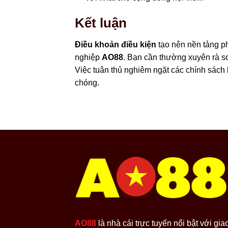
Kết luận
Điều khoản điều kiện
tạo nên nền tảng ph
nghiệp
AO88
. Bạn cần thường xuyên rà so
Việc tuân thủ nghiêm ngặt các chính sách 
chóng.
AO88
là nhà cái trực tuyến nổi bật với gia