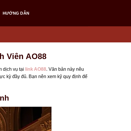
HƯỚNG DẪN
h Viên AO88
m dịch vụ tại
link AO88
. Văn bản này nêu
cực kỳ đầy đủ. Bạn nên xem kỹ quy định để
ành