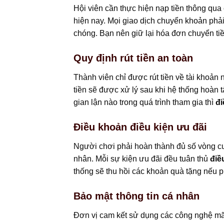
Hội viên cần thực hiện nạp tiền thông qua
hiện nay. Mọi giao dịch chuyển khoản phả
chóng. Bạn nên giữ lại hóa đơn chuyển ti
Quy định rút tiền an toàn
Thành viên chỉ được rút tiền về tài khoản 
tiền sẽ được xử lý sau khi hệ thống hoàn t
gian lận nào trong quá trình tham gia thì
đi
Điều khoản điều kiện ưu đãi
Người chơi phải hoàn thành đủ số vòng cượ
nhân. Mỗi sự kiện ưu đãi đều tuân thủ
điề
thống sẽ thu hồi các khoản quà tặng nếu ph
Bảo mật thông tin cá nhân
Đơn vị cam kết sử dụng các công nghệ mã h