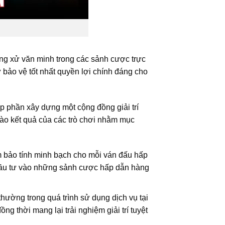
ứng xử văn minh trong các sảnh cược trực
bảo vệ tốt nhất quyền lợi chính đáng cho
p phần xây dựng một cộng đồng giải trí
ào kết quả của các trò chơi nhằm mục
ảm bảo tính minh bạch cho mỗi ván đấu hấp
 đầu tư vào những sảnh cược hấp dẫn hàng
thường trong quá trình sử dụng dịch vụ tại
 thời mang lại trải nghiệm giải trí tuyệt