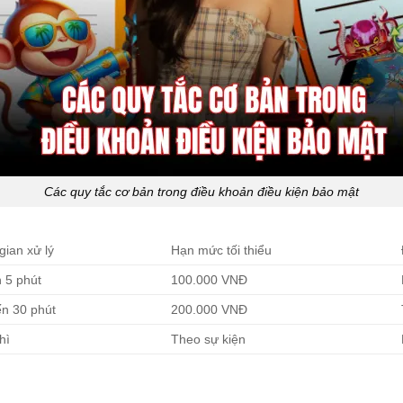
Các quy tắc cơ bản trong điều khoản điều kiện bảo mật
gian xử lý
Hạn mức tối thiểu
 5 phút
100.000 VNĐ
ến 30 phút
200.000 VNĐ
hì
Theo sự kiện