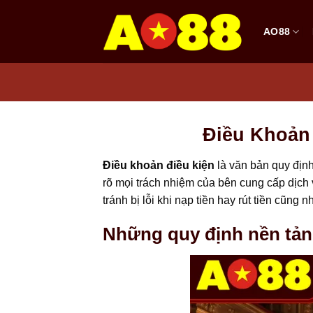
Skip
to
AO88
content
Điều Khoản
Điều khoản điều kiện
là văn bản quy định
rõ mọi trách nhiệm của bên cung cấp dịch
tránh bị lỗi khi nạp tiền hay rút tiền cũng 
Những quy định nền tảng